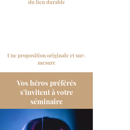
du lien durable
Une proposition originale et sur-
mesure
Vos héros préférés
s’invitent à votre
séminaire