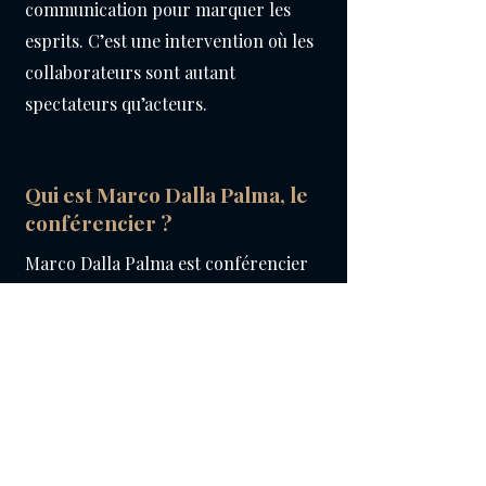
communication pour marquer les
esprits. C’est une intervention où les
collaborateurs sont autant
spectateurs qu’acteurs.
Qui est Marco Dalla Palma, le
conférencier ?
Marco Dalla Palma est conférencier
inspirant et ancien DRH. Il intervient
depuis plusieurs années en
entreprise sur les thèmes du
management, de la communication et
du leadership, avec un style fun &
serious apprécié des dirigeants et des
équipes.