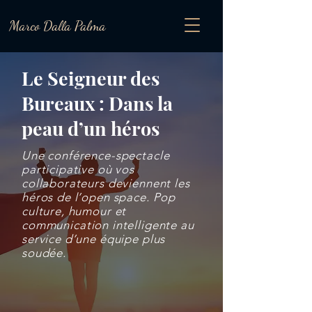
Marco Dalla Palma
Le Seigneur des
Bureaux : Dans la
peau d’un héros
Une conférence-spectacle
participative où vos
collaborateurs deviennent les
héros de l’open space. Pop
culture, humour et
communication intelligente au
service d’une équipe plus
soudée.