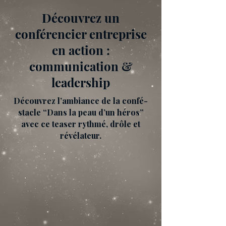
Découvrez un
conférencier entreprise
en action :
communication &
leadership
Découvrez l’ambiance de la confé-
stacle “Dans la peau d’un héros”
avec ce teaser rythmé, drôle et
révélateur.