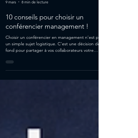
9 mars
8 min de lecture
10 conseils pour choisir un
conférencier management !
Choisir un conférencier en management n’est pas
un simple sujet logistique. C’est une décision de
fond pour partager à vos collaborateurs votre
vision, rendre votre équipe meilleure et donner à
votre événement plus d'impact . Aujourd'hui on
voit bien que le monde du travail est devenu plus
instable, que les clients sont plus exigeants et que
la motivation des salariés est plus difficile à
maintenir sur le long terme. Une conférence peut
renforcer un message de leadership, rel