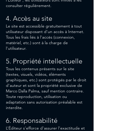
l’Éditeur ; les utilisateurs sont invités à les
consulter régulièrement.
4. Accès au site
Le site est accessible gratuitement à tout
utilisateur disposant d’un accès à Internet.
Tous les frais liés à l’accès (connexion,
matériel, etc.) sont à la charge de
l’utilisateur.
5. Propriété intellectuelle
Tous les contenus présents sur le site
(textes, visuels, vidéos, éléments
graphiques, etc.) sont protégés par le droit
d’auteur et sont la propriété exclusive de
Marco Dalla Palma, sauf mention contraire.
Toute reproduction, utilisation ou
adaptation sans autorisation préalable est
interdite.
6. Responsabilité
L’Éditeur s’efforce d’assurer l’exactitude et