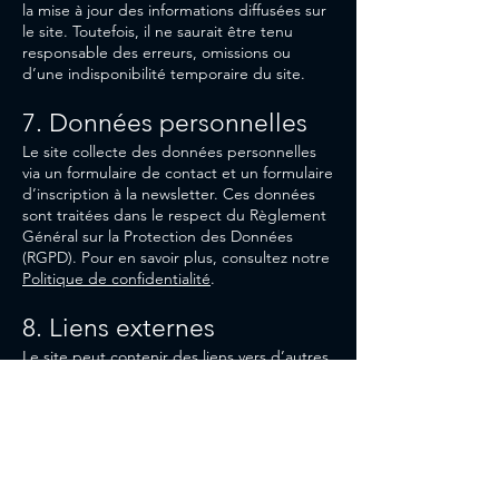
la mise à jour des informations diffusées sur
le site. Toutefois, il ne saurait être tenu
responsable des erreurs, omissions ou
d’une indisponibilité temporaire du site.
7. Données personnelles
Le site collecte des données personnelles
via un formulaire de contact et un formulaire
d’inscription à la newsletter. Ces données
sont traitées dans le respect du Règlement
Général sur la Protection des Données
(RGPD). Pour en savoir plus, consultez notre
Politique de confidentialité
.
8. Liens externes
Le site peut contenir des liens vers d’autres
sites. L’Éditeur n’exerce aucun contrôle sur
ces sites et ne peut être tenu responsable
de leur contenu ou de leur politique de
confidentialité.
9. Loi applicable