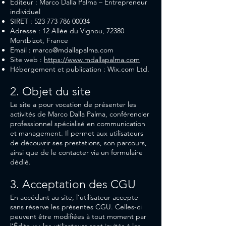
Éditeur : Marco Dalla Palma – Entrepreneur
individuel
SIRET :
523 773 786 00034
Adresse : 12 Allée du Vignou, 72380
Montbizot, France
Email :
marco@mdallapalma.com
Site web :
https://www.mdallapalma.com
Hébergement et publication : Wix.com Ltd.
2. Objet du site
Le site a pour vocation de présenter les
activités de Marco Dalla Palma, conférencier
professionnel spécialisé en communication
et management. Il permet aux utilisateurs
de découvrir ses prestations, son parcours,
ainsi que de le contacter via un formulaire
dédié.
3. Acceptation des CGU
En accédant au site, l’utilisateur accepte
sans réserve les présentes CGU. Celles-ci
peuvent être modifiées à tout moment par