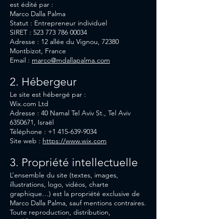
est édité par :
Marco Dalla Palma
Statut : Entrepreneur individuel
SIRET : 523 773 786 00034
Adresse : 12 allée du Vignou, 72380
Montbizot, France
Email :
marco@mdallapalma.com
2. Hébergeur
Le site est hébergé par :
Wix.com Ltd
Adresse : 40 Namal Tel Aviv St., Tel Aviv
6350671, Israël
Téléphone : +1 415-639-9034
Site web :
https://www.wix.com
3. Propriété intellectuelle
L’ensemble du site (textes, images,
illustrations, logo, vidéos, charte
graphique…) est la propriété exclusive de
Marco Dalla Palma, sauf mentions contraires.
Toute reproduction, distribution,