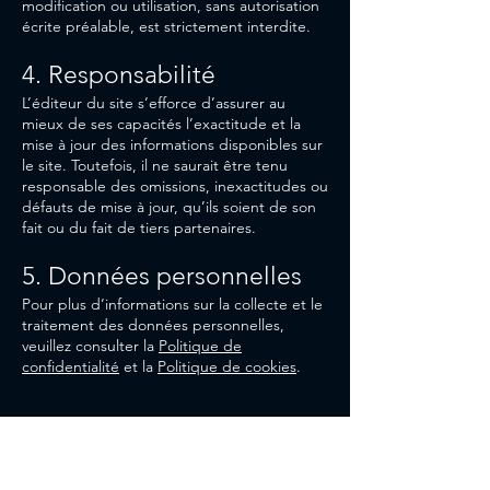
modification ou utilisation, sans autorisation
écrite préalable, est strictement interdite.
4. Responsabilité
L’éditeur du site s’efforce d’assurer au
mieux de ses capacités l’exactitude et la
mise à jour des informations disponibles sur
le site. Toutefois, il ne saurait être tenu
responsable des omissions, inexactitudes ou
défauts de mise à jour, qu’ils soient de son
fait ou du fait de tiers partenaires.
5. Données personnelles
Pour plus d’informations sur la collecte et le
traitement des données personnelles,
veuillez consulter la
Politique de
confidentialité
et la
Politique de cookies
.