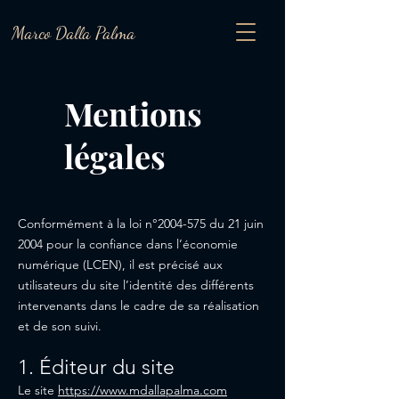
Marco Dalla Palma
Mentions
légales
Conformément à la loi n°
2004-575
du 21 juin
2004 pour la confiance dans l’économie
numérique (LCEN), il est précisé aux
utilisateurs du site l’identité des différents
intervenants dans le cadre de sa réalisation
et de son suivi.
1. Éditeur du site
Le site
https://www.mdallapalma.com