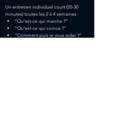
Un entretien individuel court (20-30 
minutes) toutes les 2 à 4 semaines :
“Qu’est-ce qui marche ?”
“Qu’est-ce qui coince ?”
“Comment puis je vous aider ?”
“Quel objectif prioritaire ?”
Le secret : la régularité. C'est 
beaucoup plus puissant qu’un grand 
discours annuel ou d'attendre 
l'entretien individuel de fin d'année 
pour dire ce qui ne va pas (ou pour 
encourager le collaborateur et valoriser 
ses compétences)
Feedback à distance et 
télétravail : attention aux 