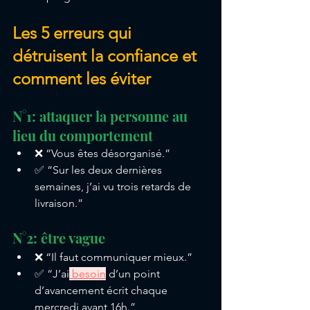
Les 5 erreurs qui 
détruisent la confiance et 
comment les éviter
N°1: attaquer la personne au 
lieu du comportement
❌ “Vous êtes désorganisé.”
✅ “Sur les deux dernières 
semaines, j’ai vu trois retards de 
livraison.”
N°2: être vague
❌ “Il faut communiquer mieux.”
✅ “J’ai
 besoin
 d’un point 
d’avancement écrit chaque 
mercredi avant 16h.”