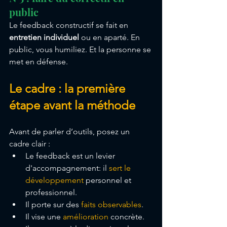
public
Le feedback constructif se fait en 
entretien individuel
 ou en aparté. En 
public, vous humiliez. Et la personne se 
met en défense.
Le cadre : la première 
étape avant la méthode
Avant de parler d’outils, posez un 
cadre clair :
Le feedback est un levier 
d'accompagnement: il 
sert le 
développement
 personnel et 
professionnel.
Il porte sur des 
faits observables
.
Il vise une 
amélioration
 concrète.