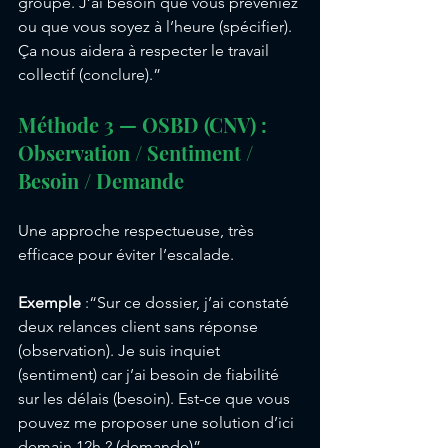
groupe. J’
ai
besoin
 que 
vous préveniez 
ou que vous soyez à l’heure (spécifier). 
Ça nous aidera à respecter le travail 
collectif (conclure).”
Méthode 3 — OSBD (CNV) : 
Observation / Sentiment / 
Besoin / Demande
Une approche respectueuse, très 
efficace pour éviter l’escalade.
Exemple
 :“Sur ce dossier, j’ai constaté 
deux relances client sans réponse 
(observation). Je suis inquiet 
(sentiment) car j’a
i besoin de fiabilité 
sur les délais (besoin)
. Est-ce que vous 
pouvez me proposer une solution d’ici 
demain 12h ? (demande)”