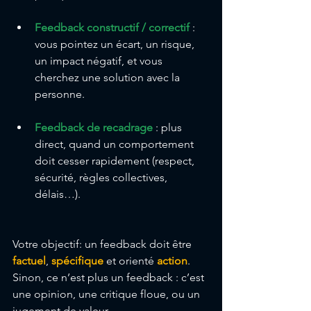
Feedback constructif / correctif
: 
vous pointez un écart, un risque, 
un impact négatif, et vous 
cherchez une solution avec la 
personne.
Feedback de recadrage
 : plus 
direct, quand un comportement 
doit cesser rapidement (respect, 
sécurité, règles collectives, 
délais…).
Votre objectif: un feedback doit être
factuel
, 
spécifique
 et orienté 
action
. 
Sinon, ce n’est plus un feedback : c’est 
une opinion, une critique floue, ou un 
jugement de valeur. 