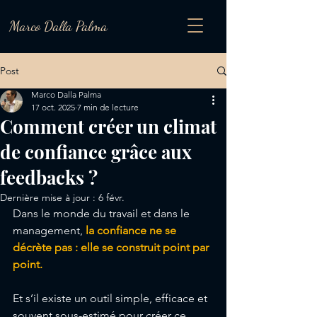
Marco Dalla Palma
Post
Marco Dalla Palma
17 oct. 2025
7 min de lecture
Comment créer un climat
de confiance grâce aux
feedbacks ?
Dernière mise à jour :
6 févr.
Dans le monde du travail et dans le 
management, 
la confiance ne se 
décrète pas : elle se construit point par 
point. 
Et s’il existe un outil simple, efficace et 
souvent sous-estimé pour créer ce 