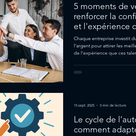
5 moments de vé
renforcer la conf
et l'expérience 
Chaque entreprise investit d
l’argent pour attirer les meill
de l’expérience que ces talen
Dans mes conférences manag
répète souvent : un recrutement réussi ne s’arrête pas à la
signature du contrat. Il se jo
que j’appelle les « moments 
collaborateur. Dans cet artic
cinq moments cr
15 sept. 2025
5 min de lecture
Le cycle de l’au
comment adapte