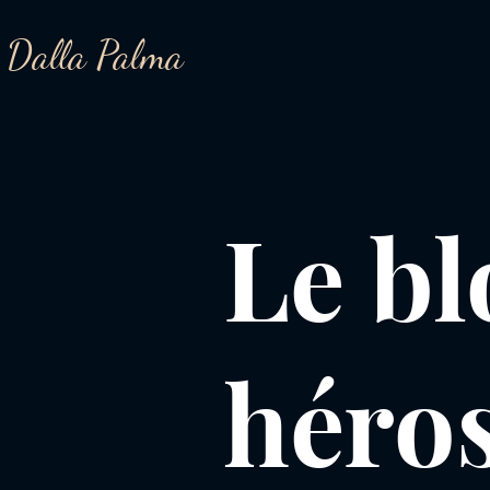
 Dalla Palma
Le bl
héro