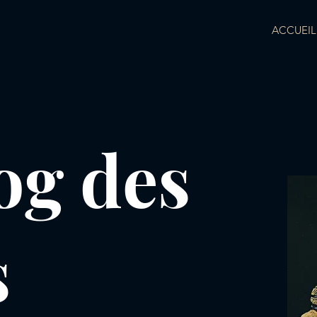
ACCUEIL
og des
s