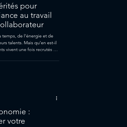
rités pour
iance au travail
collaborateur
u temps, de l’énergie et de
eurs talents. Mais qu’en est-il
ts vivent une fois recrutés ?
ement et séminaires, je le
ue sur plusieurs étapes clés
de vérité » de l’expérience
le, nous allons explorer ces
tonomie :
r votre