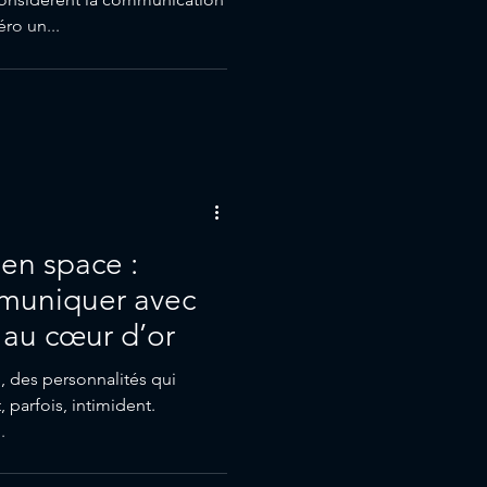
o un...
en space :
ommuniquer avec
e au cœur d’or
e, des personnalités qui
 parfois, intimident.
.