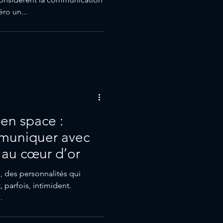
o un...
en space :
ommuniquer avec
e au cœur d’or
e, des personnalités qui
 parfois, intimident.
.