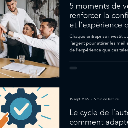
5 moments de vé
renforcer la conf
et l'expérience 
Chaque entreprise investit d
l’argent pour attirer les meill
de l’expérience que ces talen
Dans mes conférences manag
répète souvent : un recrutement réussi ne s’arrête pas à la
signature du contrat. Il se jo
que j’appelle les « moments 
collaborateur. Dans cet artic
cinq moments cr
15 sept. 2025
5 min de lecture
Le cycle de l’au
comment adapte