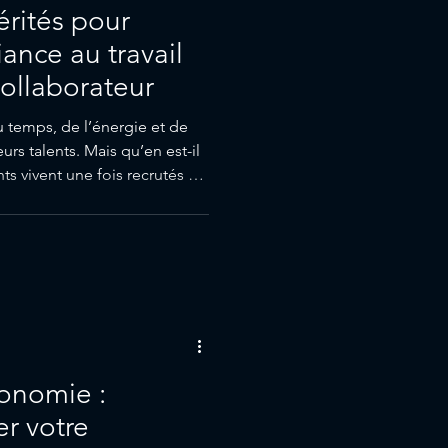
rités pour
iance au travail
collaborateur
u temps, de l’énergie et de
eurs talents. Mais qu’en est-il
ts vivent une fois recrutés ?
ement et séminaires, je le
ue sur plusieurs étapes clés
de vérité » de l’expérience
le, nous allons explorer ces
tonomie :
r votre