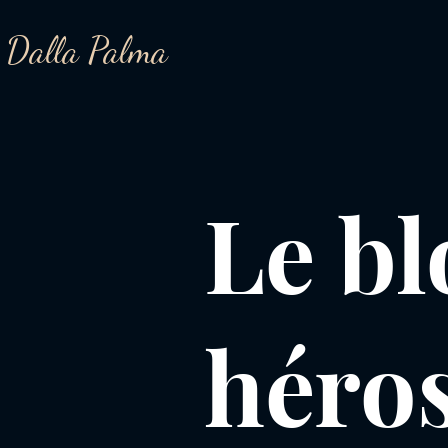
 Dalla Palma
Le bl
héro