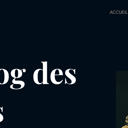
ACCUEIL
og des
s